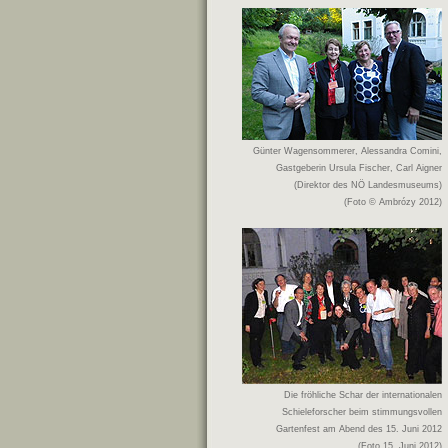
Günter Wagensommerer, Alessandra Comini,
Gastgeberin Ursula Fischer, Carl Aigner
(Direktor des NÖ Landesmuseums)
(Foto © Ambrózy 2012)
Die fröhliche Schar der internationalen
Schieleforscher beim stimmungsvollen
Gartenfest am Abend des 15. Juni 2012
(Foto 15. Juni 2012)