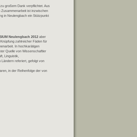
 zu großem Dank verpflichtet. Aus
n Zusammenarbeit ist inzwischen
g in Neulengbach ein Stützpunkt
SIUM Neulengbach 2012
aber
 Knüpfung zahlreicher Fäden für
enarbeit. In hochkarätigen
ter Quelle von Wissenschaftler
, Linguistik,
ändern referiert, gefolgt von
ren, in der Reihenfolge der von