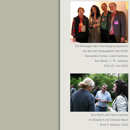
Der Ehrengast des Forschungssymposiums
mit den drei Herausgebern des ESJB:
Alessandra Comini, Carla Carmona,
Eva Werth, J. Th. Ambrózy
(Foto 15. Juni 2012)
Eva Werth und Carla Carmona
im Gespräch mit Christian Bauer
(Foto © Ambrózy 2012)