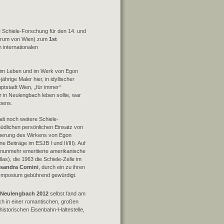
le Schiele-Forschung für den 14. und
ntrum von Wien) zum
1st
n internationalen
im Leben und im Werk von Egon
ährige Maler hier, in idyllischer
ptstadt Wien, „für immer“
 in Neulengbach leben sollte, war
bens.
lt noch weitere Schiele-
rmüdlichen persönlichen Einsatz von
innerung des Wirkens von Egon
 Beiträge im ESJB I und II/III). Auf
e nunmehr emeritierte amerikanische
as), die 1963 die Schiele-Zelle im
ssandra Comini
, durch ein zu ihren
Symposium gebührend gewürdigt.
Neulengbach 2012
selbst fand am
sich in einer romantischen, großen
 historischen Eisenbahn-Haltestelle,