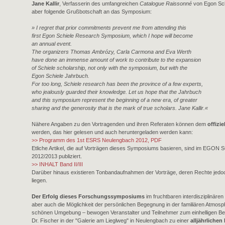
Jane Kallir
, Verfasserin des umfangreichen
Catalogue Raissonné
von Egon Schi
aber folgende Grußbotschaft an das Symposium:
» I regret that prior commitments prevent me from attending this
first Egon Schiele Research Symposium, which I hope will become
an annual event.
The organizers Thomas Ambrózy, Carla Carmona and Eva Werth
have done an immense amount of work to contribute to the expansion
of Schiele scholarship, not only with the symposium, but with the
Egon Schiele Jahrbuch.
For too long, Schiele research has been the province of a few experts,
who jealously guarded their knowledge. Let us hope that the Jahrbuch
and this symposium represent the beginning of a new era, of greater
sharing and the generosity that is the mark of true scholars. Jane Kallir.«
Nähere Angaben zu den Vortragenden und ihren Referaten können dem
offizi
werden, das hier gelesen und auch heruntergeladen werden kann:
>> Programm des 1st ESRS Neulengbach 2012, PDF
Etliche Artikel, die auf Vorträgen dieses Symposiums basieren, sind im EGON
2012/2013 publiziert.
>> INHALT Band II/III
Darüber hinaus existieren Tonbandaufnahmen der Vorträge, deren Rechte jedoc
liegen.
Der Erfolg dieses Forschungssymposiums
im fruchtbaren interdisziplinäre
aber auch die Möglichkeit der persönlichen Begegnung in der familiären Atmosp
schönen Umgebung – bewogen Veranstalter und Teilnehmer zum einhelligen Be
Dr. Fischer in der "Galerie am Lieglweg" in Neulengbach zu einer
alljährlichen 