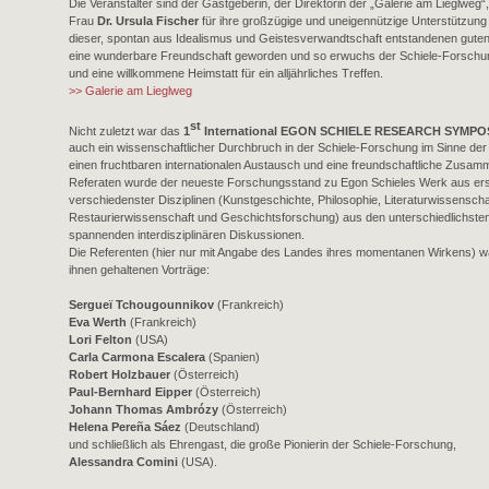
Die Veranstalter sind der Gastgeberin, der Direktorin der „Galerie am Lieglweg“,
Frau
Dr. Ursula Fischer
für ihre großzügige und uneigennützige Unterstützung
dieser, spontan aus Idealismus und Geistesverwandtschaft entstandenen gute
eine wunderbare Freundschaft geworden und so erwuchs der Schiele-Forschun
und eine willkommene Heimstatt für ein alljährliches Treffen.
>> Galerie am Lieglweg
st
Nicht zuletzt war das
1
International EGON SCHIELE RESEARCH SYMPO
auch ein wissenschaftlicher Durchbruch in der Schiele-Forschung im Sinne der
einen fruchtbaren internationalen Austausch und eine freundschaftliche Zusamm
Referaten wurde der neueste Forschungsstand zu Egon Schieles Werk aus ers
verschiedenster Disziplinen (Kunstgeschichte, Philosophie, Literaturwissenschaft
Restaurierwissenschaft und Geschichtsforschung) aus den unterschiedlichsten L
spannenden interdisziplinären Diskussionen.
Die Referenten (hier nur mit Angabe des Landes ihres momentanen Wirkens) wa
ihnen gehaltenen Vorträge:
Sergueï Tchougounnikov
(Frankreich)
Eva Werth
(Frankreich)
Lori Felton
(USA)
Carla Carmona Escalera
(Spanien)
Robert Holzbauer
(Österreich)
Paul-Bernhard Eipper
(Österreich)
Johann Thomas Ambrózy
(Österreich)
Helena Pereña Sáez
(Deutschland)
und schließlich als Ehrengast, die große Pionierin der Schiele-Forschung,
Alessandra Comini
(USA).