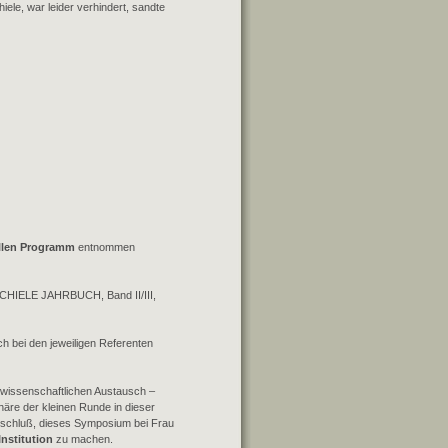
ele, war leider verhindert, sandte
ellen Programm
entnommen
 SCHIELE JAHRBUCH, Band II/III,
h bei den jeweiligen Referenten
n wissenschaftlichen Austausch –
häre der kleinen Runde in dieser
schluß, dieses Symposium bei Frau
Institution
zu machen.