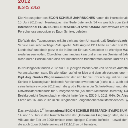
2012
(ESRS 2012)
Die Herausgeber des
EGON SCHIELE JAHRBUCHES
hatten die internationa
15. Juni 2012 nach Neulengbach (in Niederösterreich, 34 km westlich vom Ze
International EGON SCHIELE RESEARCH SYMPOSIUM
, dem weltweit erste
Forschungssymposium zu Egon Schiele, geladen.
Die Wahl des Tagungsortes erklärt sich aus dem Umstand, daß
Neulengbach
Schiele eine sehr wichtige Rolle spielte. Mitte August 1911 hatte sich der erst 21-j
Landschaft und doch ganz in der Nähe der für das Kunstleben so wichtigen Hau
niederlassen wollen. Obwohl es dann anders kam und er nur ein Dreiviertel Jahr
diese kurze Periode doch eine der künstlerisch fruchtbarsten seines kurzen Le
In Neulengbach fanden 2012 zur 100-jährigen Wiederkehr von Schieles Aufentha
Veranstaltungen statt. Sie alle fußten auf einer Idee und dem jahrelangen, une
Dipl.-Ing. Günter Wagensommerer
, der sich für die Erforschung und die Er
Schiele in Neulengbach bleibende Verdienste erworben hat (siehe u. a. auch seine
seine Initiative wurde 2012 auch die große Pionierin der Schiele-Forschung, di
Universitätsprofessorin für Kunstgeschichte (Southern Methodist University, Dall
Bezirksgericht Neulengbach entdeckt hatte (siehe: ESJB, I, 2011, 6-9),
Dr. Ale
Ehren am 16. Juni 2012 im Neulengbacher Lengenbachersaal stattfindendes 
st
Das zweitägige
1
International EGON SCHIELE RESEARCH SYMPOSIUM 
14. und 15. Juni in den Räumlichkeiten der
„Galerie am Lieglweg“
statt, die 
Villa aus der Zeit um 1900 inmitten eines üppigen Gartens befindet – unweit der
die auch Egon Schiele seinerzeit 1911/12 so oft benutzte.