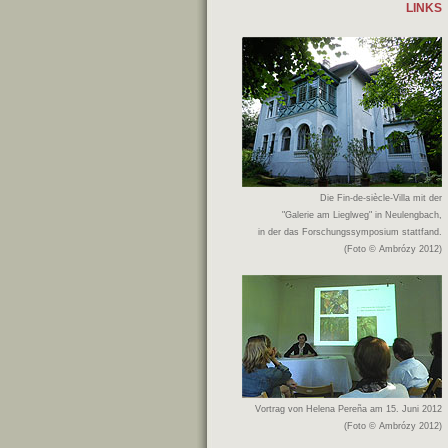
LINKS
Die Fin-de-siècle-Villa mit der
"Galerie am Lieglweg" in Neulengbach,
in der das Forschungssymposium stattfand.
(Foto © Ambrózy 2012)
Vortrag von Helena Pereña am 15. Juni 2012
(Foto © Ambrózy 2012)