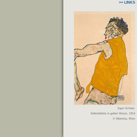
>> LINKS
Egon Schiele:
Selbstbildnis in gelber Weste, 1914
© Albertina, Wien